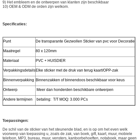
9)
Het embleem en de ontwerpen van klanten zijn beschikbaar
10)
OEM & ODM de orden zijn welkom.
Specificaties:
Punt
De transparante Gezwollen Sticker van pvc voor Decoratie
Maatregel
80 x 120mm
Materiaal
PVC + HUISDIER
Verpakkingsdetails
Elke sticker met de druk van terug kaart/OPP-zak
Binnenverpakking
Binnenzakken of binnendoos beschikbaar voor keus
Ontwerp
Meer dan honderden beschikbare ontwerpen
Andere termijnen
betaling: T/T MOQ: 3.000 PCs
Toepassingen:
De schil van de sticker van het steunende blad, en is op om het even welk
voorwerp van toepassing u, zoals de zak, van boek, gift, kaart, muur, mobiele
telefoon, MP3, bureau, muur, vensters, kantoorbehoeften, notaboek, maar geen