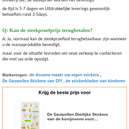
ontwerp die, de steekproef worden het bevestigd
de tijd is 5-7 dagen en Uitdrukkelijke leverings gewoonlijk
behoeften rond 3-5days.
Q: Kan de steekproefprijs terugbetalen?
A: Ja, normaal kan de steekproeflast terugbetaalbaar zijn wanneer
u de massaproduktie bevestigt,
maar voor de situatie tevreden om onze verkoop te contacteren
die met uw orde opvolgt.
de douane maakt uw eigen stickers
Markeringen:
,
De Gezwollen Stickers van DIY
de stickerbladen van kinderen
,
Krijg de beste prijs voor
De Gezwollen Dierlijke Stickers
van de konijnvorm voor
Scrapbooking met Roterende
Druk