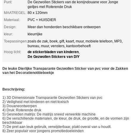
Punt:
De Gezwollen Stickers van de konijndouane voor Jonge
geitjes met Roterende Druk
MAATREGEL:
80 x 120mm
Materiaal:
PVC + HUISDIER
Design:
Meer dan honderden beschikbare ontwerpen
kleur:
kleurrijke
Toepassingen:
zoals de zak, boek, gift, kaart, muur, mobiele telefoon, MP3,
bureau, muur, vensters, kantoorbehoeft
de stickerbladen van kinderen
Hoog licht:
,
De Gezwollen Stickers van DIY
De leuke Dierlijke Transparante Gezwollen Sticker van pvc voor de Zakken
van het Decoratienotitieboekje
Beschrijving:
1)
3D Dimensionale Transparante Gezwollen Stickers van pvc
2)
Veiligheid met kinderen en niet-toxisch
3)
Douaneontwerpen
4)
Druk: Roterende druk
5)
Gesneden matrijs: De matrijs sneed verwerkte machine
6)
De verschillende materialen, de kleur, de druk, de grootte, en de vormen zijn
beschikbaar
7) De pret aan leuk gebruik, verwijderbaar, plakt overal van u houdt.
8)
Zeer populair voor jongens promotiedoeleinden