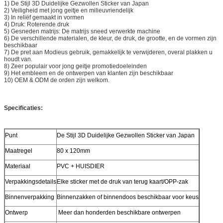
1)
De Stijl 3D Duidelijke Gezwollen Sticker van Japan
2)
Veiligheid met jong geitje en milieuvriendelijk
3)
In reliëf gemaakt in vormen
4) Druk: Roterende druk
5)
Gesneden matrijs: De matrijs sneed verwerkte machine
6) De verschillende materialen, de kleur, de druk, de grootte, en de vormen zijn
beschikbaar
7) De pret aan Modieus gebruik, gemakkelijk te verwijderen, overal plakken u
houdt van.
8) Zeer populair voor jong geitje promotiedoeleinden
9) Het embleem en de ontwerpen van klanten zijn beschikbaar
10) OEM & ODM de orden zijn welkom.
Specificaties:
Punt
De Stijl 3D Duidelijke Gezwollen Sticker van Japan
Maatregel
80 x 120mm
Materiaal
PVC + HUISDIER
Verpakkingsdetails
Elke sticker met de druk van terug kaart/OPP-zak
Binnenverpakking
Binnenzakken of binnendoos beschikbaar voor keus
Ontwerp
Meer dan honderden beschikbare ontwerpen