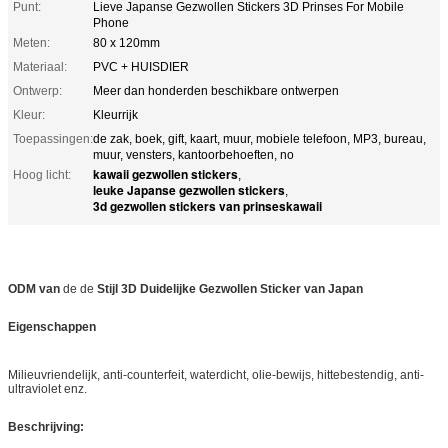
Punt:
Lieve Japanse Gezwollen Stickers 3D Prinses For Mobile
Phone
Meten:
80 x 120mm
Materiaal:
PVC + HUISDIER
Ontwerp:
Meer dan honderden beschikbare ontwerpen
Kleur:
Kleurrijk
Toepassingen:
de zak, boek, gift, kaart, muur, mobiele telefoon, MP3, bureau,
muur, vensters, kantoorbehoeften, no
kawaii gezwollen stickers
Hoog licht:
,
leuke Japanse gezwollen stickers
,
3d gezwollen stickers van prinseskawaii
ODM
van
de de
Stijl 3D Duidelijke Gezwollen Sticker
van
Japan
Eigenschappen
Milieuvriendelijk, anti-counterfeit, waterdicht, olie-bewijs, hittebestendig, anti-
ultraviolet enz.
Beschrijving: