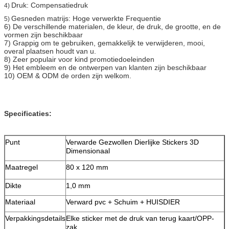
Druk: Compensatiedruk
4)
Gesneden matrijs: Hoge verwerkte Frequentie
5)
6) De verschillende materialen, de kleur, de druk, de grootte, en de
vormen zijn beschikbaar
7) Grappig om te gebruiken, gemakkelijk te verwijderen, mooi,
overal plaatsen houdt van u.
8) Zeer populair voor kind promotiedoeleinden
9) Het embleem en de ontwerpen van klanten zijn beschikbaar
10) OEM & ODM de orden zijn welkom.
Specificaties:
Punt
Verwarde Gezwollen
Dierlijke
Stickers 3D
Dimensionaal
Maatregel
80 x 120 mm
Dikte
1,0 mm
Materiaal
Verward pvc + Schuim + HUISDIER
Verpakkingsdetails
Elke sticker met de druk van terug kaart/OPP-
zak