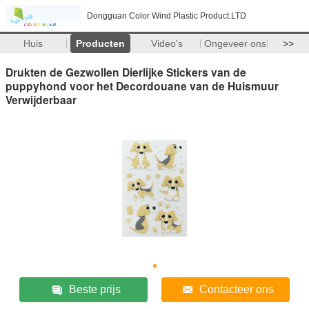
Dongguan Color Wind Plastic Product.LTD
Huis
Producten
Video's
Ongeveer ons
>>
Drukten de Gezwollen Dierlijke Stickers van de
puppyhond voor het Decordouane van de Huismuur
Verwijderbaar
Beste prijs
Contacteer ons