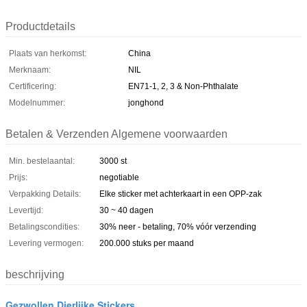
Productdetails
Plaats van herkomst:
China
Merknaam:
NIL
Certificering:
EN71-1, 2, 3 & Non-Phthalate
Modelnummer:
jonghond
Betalen & Verzenden Algemene voorwaarden
Min. bestelaantal:
3000 st
Prijs:
negotiable
Verpakking Details:
Elke sticker met achterkaart in een OPP-zak
Levertijd:
30 ~ 40 dagen
Betalingscondities:
30% neer - betaling, 70% vóór verzending
Levering vermogen:
200.000 stuks per maand
beschrijving
Gezwollen Dierlijke Stickers