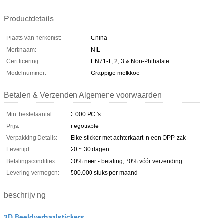
Productdetails
Plaats van herkomst:
China
Merknaam:
NIL
Certificering:
EN71-1, 2, 3 & Non-Phthalate
Modelnummer:
Grappige melkkoe
Betalen & Verzenden Algemene voorwaarden
Min. bestelaantal:
3.000 PC 's
Prijs:
negotiable
Verpakking Details:
Elke sticker met achterkaart in een OPP-zak
Levertijd:
20 ~ 30 dagen
Betalingscondities:
30% neer - betaling, 70% vóór verzending
Levering vermogen:
500.000 stuks per maand
beschrijving
3D Beeldverhaalstickers