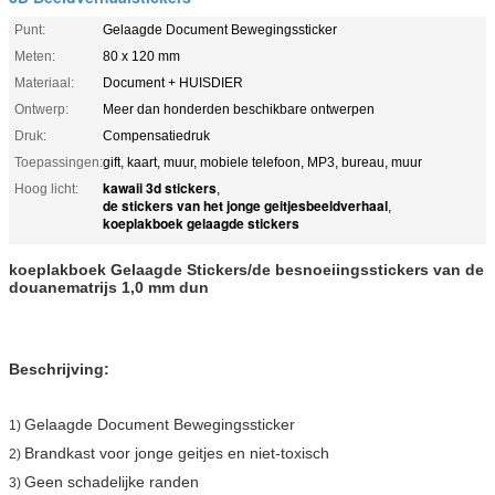
Punt:
Gelaagde Document Bewegingssticker
Meten:
80 x 120 mm
Materiaal:
Document + HUISDIER
Ontwerp:
Meer dan honderden beschikbare ontwerpen
Druk:
Compensatiedruk
Toepassingen:
gift, kaart, muur, mobiele telefoon, MP3, bureau, muur
kawaii 3d stickers
Hoog licht:
,
de stickers van het jonge geitjesbeeldverhaal
,
koeplakboek gelaagde stickers
koeplakboek Gelaagde Stickers/de besnoeiingsstickers van de
douanematrijs 1,0 mm dun
Beschrijving:
Gelaagde Document Bewegingssticker
1)
Brandkast voor jonge geitjes en niet-toxisch
2)
Geen schadelijke randen
3)