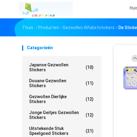
Hui
Thuis
Producten
Gezwollen Alfabetstickers
De Sticke
Catagorieën
Japanse Gezwollen
(10)
Stickers
Douane Gezwollen
(11)
Stickers
Gezwollen Dierlijke
(12)
Stickers
Jonge Geitjes Gezwollen
(12)
Stickers
Uitstekende Stuk
(21)
Speelgoed Stickers