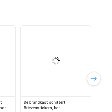
et
De brandkast schittert
voor
Brievenstickers, het