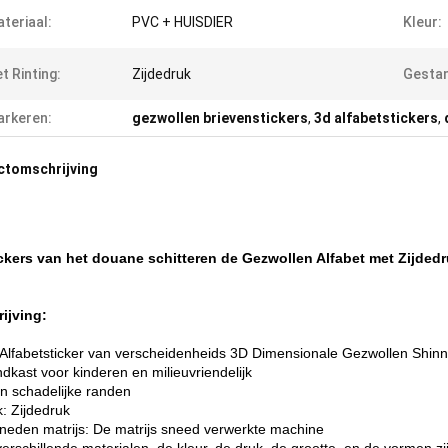
teriaal:
PVC + HUISDIER
Kleur:
t Rinting:
Zijdedruk
Gestan
rkeren:
gezwollen brievenstickers
,
3d alfabetstickers
,
ctomschrijving
ckers van het douane schitteren de Gezwollen Alfabet met Zijded
ijving:
 Alfabetsticker van verscheidenheids 3D Dimensionale Gezwollen Shinn
ndkast voor kinderen en milieuvriendelijk
n schadelijke randen
k: Zijdedruk
neden matrijs: De matrijs sneed verwerkte machine