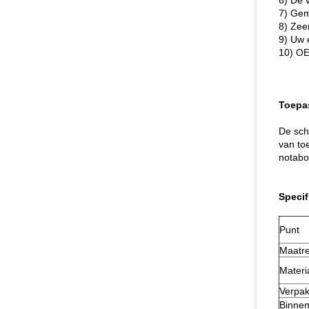
6) De 
7) Gema
8) Zeer
9) Uw 
10) OE
Toepa
De sch
van to
notabo
Specif
Punt
Maatre
Materi
Verpak
Binnen