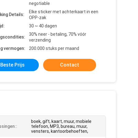
negotiable
Elke sticker met achterkaart in een
king Details:
OPP-zak
jd:
30 ~ 40 dagen
30% neer - betaling, 70% vóór
ngscondities:
verzending
ng vermogen:
200.000 stuks per maand
Beste Prijs
Contact
boek, gift, kaart, muur, mobiele
singen::
telefoon, MP3, bureau, muur,
vensters, kantoorbehoeften,