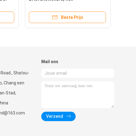
Alfabetstickers van
Kleuterschoolkinderen
Beste Prijs
Mail ons
g-Road., Shatou-
, Chang een
an-Stad,
hina
wind@163.com
Verzend