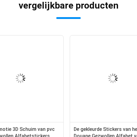
vergelijkbare producten
motie 3D Schuim van pvc
De gekleurde Stickers van h
wollen Alfabetstickers
Douane Gezwollen Alfabet 