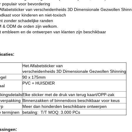
r populair voor bevordering
 Alfabetsticker van verscheidenheids 3D Dimensionale Gezwollen Shinn
ndkast voor kinderen en niet-toxisch
ht zonder schadelijke randen
 & ODM de orden zijn welkom.
t embleem en de ontwerpen van klanten zijn beschikbaar
icaties:
Het Alfabetsticker van
verscheidenheids 3D Dimensionale Gezwollen Shinning
gel
90 x 175mm
PVC + HUISDIER
aal
kingsdetails
Elke sticker met de druk van terug kaart/OPP-zak
verpakking
Binnenzakken of binnendoos beschikbaar voor keus
rp
Meer dan honderden beschikbare ontwerpen
 termijnen
betaling: T/T MOQ: 3.000 PCs
ssingen: