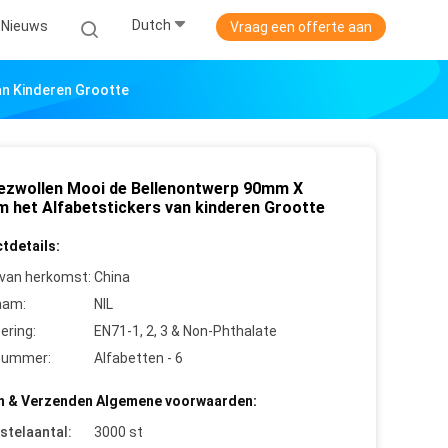
Dutch
Nieuws
Vraag een offerte aan
n Kinderen Grootte
ezwollen Mooi de Bellenontwerp 90mm X
 het Alfabetstickers van kinderen Grootte
tdetails:
 van herkomst:
China
aam:
NIL
cering:
EN71-1, 2, 3 & Non-Phthalate
nummer:
Alfabetten - 6
n & Verzenden Algemene voorwaarden:
stelaantal:
3000 st