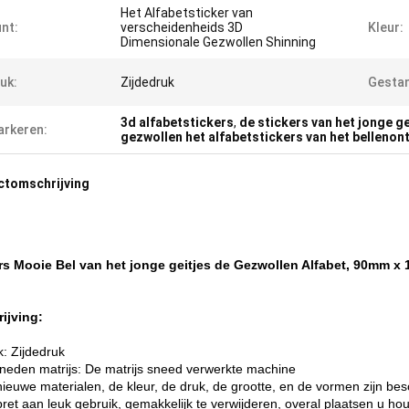
Het Alfabetsticker van
nt:
verscheidenheids 3D
Kleur:
Dimensionale Gezwollen Shinning
uk:
Zijdedruk
Gestan
3d alfabetstickers
,
de stickers van het jonge g
rkeren:
gezwollen het alfabetstickers van het bellenon
ctomschrijving
rs Mooie Bel van het jonge geitjes de Gezwollen Alfabet, 90mm 
ijving:
: Zijdedruk
neden matrijs: De matrijs sneed verwerkte machine
nieuwe materialen, de kleur, de druk, de grootte, en de vormen zijn be
pret aan leuk gebruik, gemakkelijk te verwijderen, overal plaatsen u hou