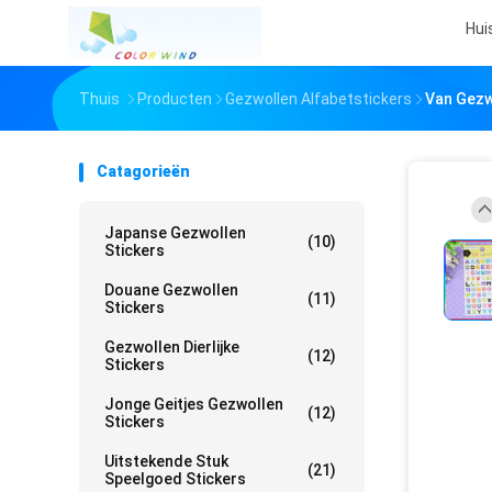
Hui
Thuis
Producten
Gezwollen Alfabetstickers
Van Gezw
Catagorieën
Japanse Gezwollen
(10)
Stickers
Douane Gezwollen
(11)
Stickers
Gezwollen Dierlijke
(12)
Stickers
Jonge Geitjes Gezwollen
(12)
Stickers
Uitstekende Stuk
(21)
Speelgoed Stickers