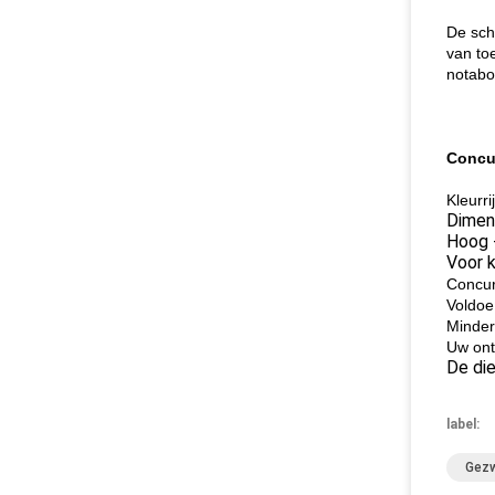
De sch
van to
notabo
Concur
Kleurri
Dimen
Hoog -
Voor 
Concur
Voldoe 
Minder
Uw ont
De die
label:
Gezw