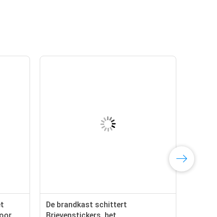
et
De brandkast schittert
voor
Brievenstickers, het