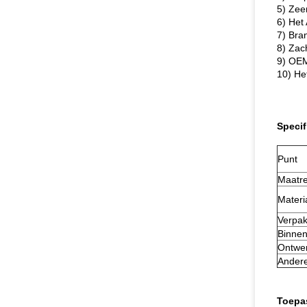
5) Zee
6) Het
7) Bra
8) Zac
9) OEM
10) He
Specif
Punt
Maatre
Materi
Verpak
Binnen
Ontwe
Andere
Toepa