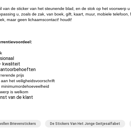
il van de sticker van het steunende blad, en de stok op het voorwerp 
epassing u, zoals de zak, van boek, gift, kaart, muur, mobiele telefoon
ek, maar geen lichaamscontact! houdt!
rentievoordeel:
jk
sionaal
 kwaliteit
kantoorbehoeften
rerende prijs
aan het veiligheidsvoorschrift
 minimumordehoeveelheid
werp is welkom
nst van de klant
ollen Brievenstickers
De Stickers Van Het Jonge Geitjesalfabet