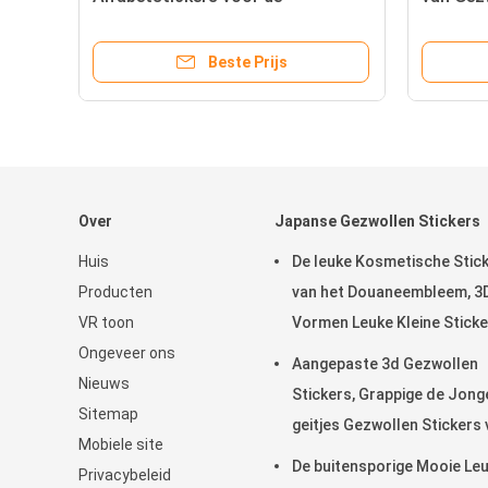
Matrijzenbesnoeiing van
Aantrekk
Kinderdagverblijf Mooie Shinning
Beste Prijs
Over
Japanse Gezwollen Stickers
Huis
De leuke Kosmetische Stic
Producten
van het Douaneembleem, 3
VR toon
Vormen Leuke Kleine Stick
Ongeveer ons
als Gift
Aangepaste 3d Gezwollen
Nieuws
Stickers, Grappige de Jong
Sitemap
geitjes Gezwollen Stickers 
Mobiele site
de Theetijd pvc + HUISDIER
De buitensporige Mooie Le
Privacybeleid