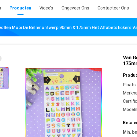
s
Producten
Video's
Ongeveer Ons
Contacteer Ons
ollen Mooi De Bellenontwerp 90mm X 175mm Het Alfabetstickers Va
Van G
175mm
Produc
Plaats
Merkn
Certifi
Model
Betale
Min. be