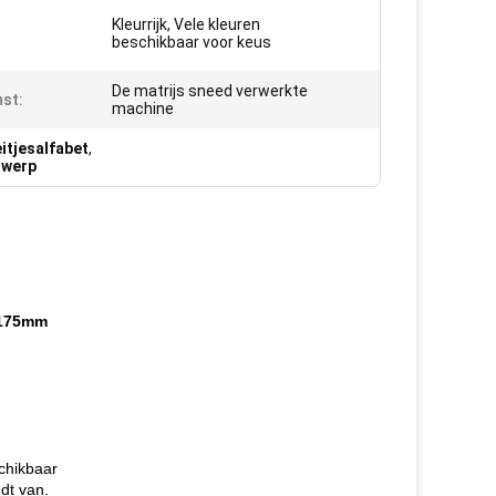
Kleurrijk, Vele kleuren
beschikbaar voor keus
De matrijs sneed verwerkte
st:
machine
eitjesalfabet
,
twerp
x 175mm
schikbaar
dt van.