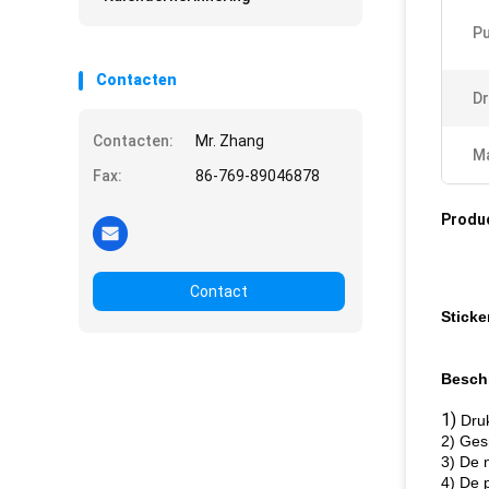
Pu
Contacten
Dr
Contacten:
Mr. Zhang
Ma
Fax:
86-769-89046878
Produ
Contact
Sticke
Beschr
1)
Druk
2) Ges
3) De 
4) De 