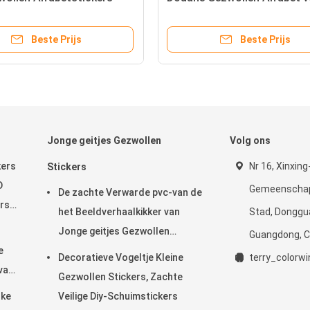
elijke voor Boek/Kaart
Babyzaal Muurdecor
Vriendschappelijke Eco
Beste Prijs
Beste Prijs
Jonge geitjes Gezwollen
Volg ons
kers
Nr 16, Xinxin
Stickers
D
Gemeenschap
De zachte Verwarde pvc-van de
ers
het Beeldverhaalkikker van
Stad, Donggu
Jonge geitjes Gezwollen
Guangdong, C
e
Stickers Lichtgroene Vorm
Decoratieve Vogeltje Kleine
terry_color
van
Vriendschappelijke Eco
Gezwollen Stickers, Zachte
uke
Veilige Diy-Schuimstickers